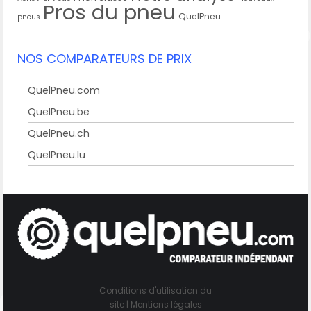
Pros du pneu
QuelPneu
pneus
NOS COMPARATEURS DE PRIX
QuelPneu.com
QuelPneu.be
QuelPneu.ch
QuelPneu.lu
Conditions d'utilisation du
site
|
Mentions légales