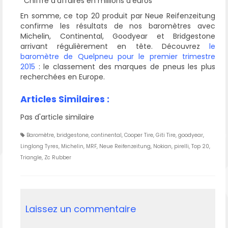
*Chiffre d’affaires en millions d’euros
En somme, ce top 20 produit par Neue Reifenzeitung
confirme les résultats de nos baromètres avec
Michelin, Continental, Goodyear et Bridgestone
arrivant régulièrement en tête. Découvrez
le
baromètre de Quelpneu pour le premier trimestre
2015
: le classement des marques de pneus les plus
recherchées en Europe.
Articles Similaires :
Pas d'article similaire
Baromètre
,
bridgestone
,
continental
,
Cooper Tire
,
Giti Tire
,
goodyear
,
Linglong Tyres
,
Michelin
,
MRF
,
Neue Reifenzeitung
,
Nokian
,
pirelli
,
Top 20
,
Triangle
,
Zc Rubber
Laissez un commentaire