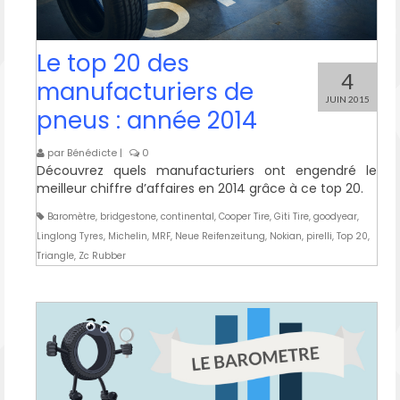
Le top 20 des
4
manufacturiers de
JUIN 2015
pneus : année 2014
par
Bénédicte
|
0
Découvrez quels manufacturiers ont engendré le
meilleur chiffre d’affaires en 2014 grâce à ce top 20.
Baromètre
,
bridgestone
,
continental
,
Cooper Tire
,
Giti Tire
,
goodyear
,
Linglong Tyres
,
Michelin
,
MRF
,
Neue Reifenzeitung
,
Nokian
,
pirelli
,
Top 20
,
Triangle
,
Zc Rubber