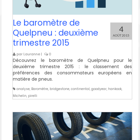
Le baromètre de
4
Quelpneu : deuxième
AOÛT 2015
trimestre 2015
par
Lauranne
|
0
Découvrez le baromètre de Quelpneu pour le
deuxième trimestre 2015 : le classement des
préférences des consommateurs européens en
matière de pneus.
analyse
,
Baromètre
,
bridgestone
,
continental
,
goodyear
,
hankook
,
Michelin
,
pirelli