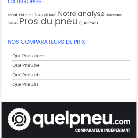
CATÉGORIES
Notre analyse
Non classé
Achat-Entretien
Nouveaux
Pros du pneu
QuelPneu
pneus
NOS COMPARATEURS DE PRIX
QuelPneu.com
QuelPneu.be
QuelPneu.ch
QuelPneu.lu