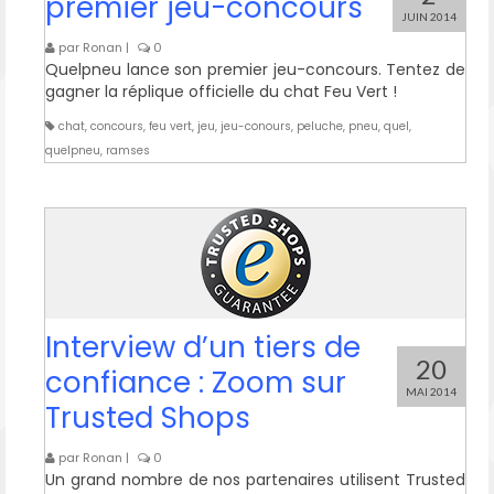
premier jeu-concours
JUIN 2014
par
Ronan
|
0
Quelpneu lance son premier jeu-concours. Tentez de
gagner la réplique officielle du chat Feu Vert !
chat
,
concours
,
feu vert
,
jeu
,
jeu-conours
,
peluche
,
pneu
,
quel
,
quelpneu
,
ramses
Interview d’un tiers de
20
confiance : Zoom sur
MAI 2014
Trusted Shops
par
Ronan
|
0
Un grand nombre de nos partenaires utilisent Trusted