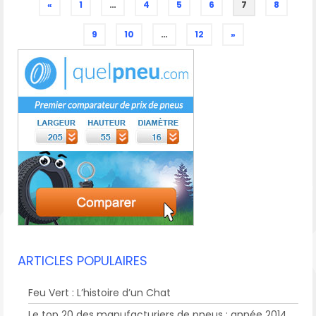
«
1
…
4
5
6
7
8
9
10
…
12
»
ARTICLES POPULAIRES
Feu Vert : L’histoire d’un Chat
Le top 20 des manufacturiers de pneus : année 2014