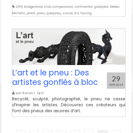
2014
,
bridgestone
,
club
,
comparaison
,
continental
,
goodyear
,
kleber
,
Michelin
,
pirelli
,
pneu
,
quelpneu
,
suisse
,
tcs
,
touring
L’art et le pneu : Des
29
artistes gonflés à bloc
AVR 2014
par
Ronan
|
0
Recyclé, sculpté, photographié, le pneu ne cesse
d’inspirer les artistes. Découvrez ces créateurs qui
font des pneus des œuvres d’art.