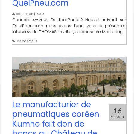
QuelPneu.com
par
Ronan
|
0
Connaissez-vous DestockPneus? Nouvel arrivant sur
QuelPneu.com nous avons tenu vous le présenter.
Interview de THOMAS Lavrillet, responsable Marketing.
DestockPneus
Le manufacturier de
16
pneumatiques coréen
SEP 2014
Kumho fait don de
bancs au Château de