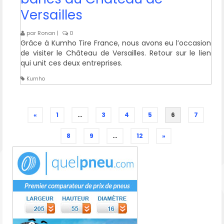
Versailles
par
Ronan
|
0
Grâce à Kumho Tire France, nous avons eu l’occasion
de visiter le Château de Versailles. Retour sur le lien
qui unit ces deux entreprises.
Kumho
«
1
…
3
4
5
6
7
8
9
…
12
»