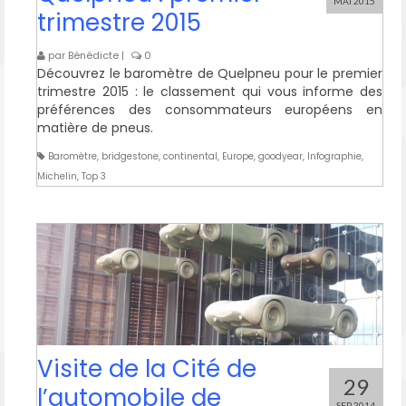
MAI 2015
trimestre 2015
par
Bénédicte
|
0
Découvrez le baromètre de Quelpneu pour le premier
trimestre 2015 : le classement qui vous informe des
préférences des consommateurs européens en
matière de pneus.
Baromètre
,
bridgestone
,
continental
,
Europe
,
goodyear
,
Infographie
,
Michelin
,
Top 3
Visite de la Cité de
29
l’automobile de
SEP 2014