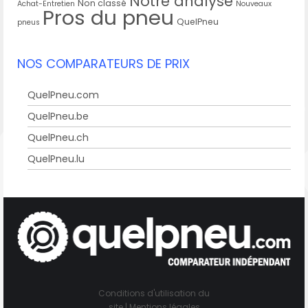
Notre analyse
Non classé
Achat-Entretien
Nouveaux
Pros du pneu
QuelPneu
pneus
NOS COMPARATEURS DE PRIX
QuelPneu.com
QuelPneu.be
QuelPneu.ch
QuelPneu.lu
Conditions d'utilisation du
site
|
Mentions légales