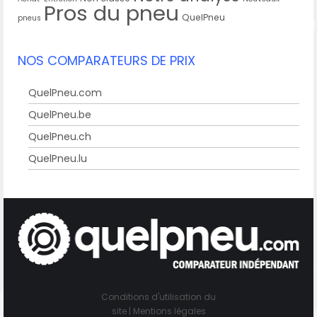
Pros du pneu
QuelPneu
pneus
NOS COMPARATEURS DE PRIX
QuelPneu.com
QuelPneu.be
QuelPneu.ch
QuelPneu.lu
Conditions d'utilisation du
site
|
Mentions légales