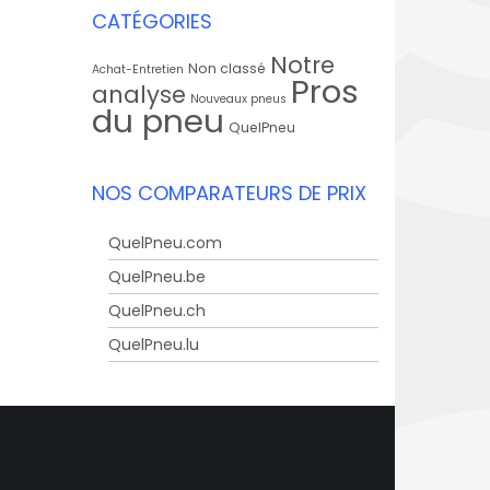
CATÉGORIES
Notre
Non classé
Achat-Entretien
Pros
analyse
Nouveaux pneus
du pneu
QuelPneu
NOS COMPARATEURS DE PRIX
QuelPneu.com
QuelPneu.be
QuelPneu.ch
QuelPneu.lu