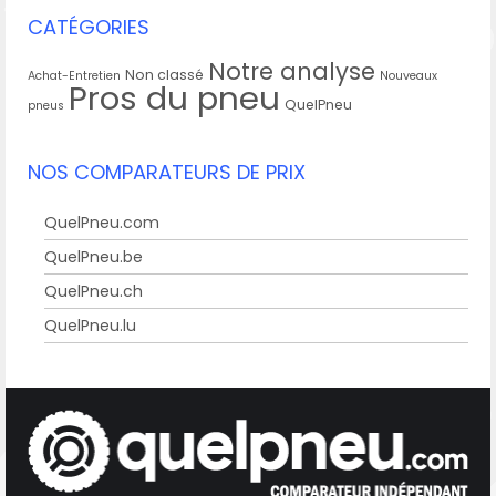
CATÉGORIES
Notre analyse
Non classé
Achat-Entretien
Nouveaux
Pros du pneu
QuelPneu
pneus
NOS COMPARATEURS DE PRIX
QuelPneu.com
QuelPneu.be
QuelPneu.ch
QuelPneu.lu