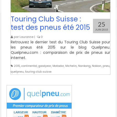
Touring Club Suisse :
25
test des pneus été 2015
JUIN 2015
par
Lauranne
|
0
Retrouvez le dernier test du Touring Club Suisse pour
les pneus été 2015 sur le blog Quelpneu.
Quelpneu.com : comparaison de prix de pneus sur
internet.
2015
,
continental
,
goodyear
,
Matador
,
Michelin
,
Nankang
,
Nokian
,
pneu
,
quelpneu
,
touring club suisse