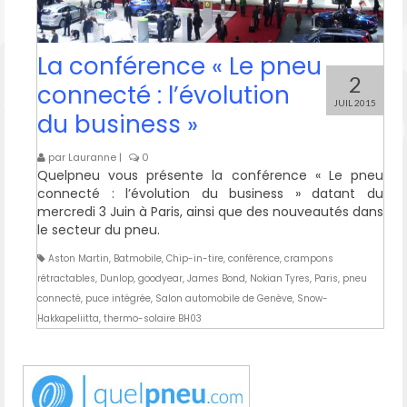
La conférence « Le pneu
2
connecté : l’évolution
JUIL 2015
du business »
par
Lauranne
|
0
Quelpneu vous présente la conférence « Le pneu
connecté : l’évolution du business » datant du
mercredi 3 Juin à Paris, ainsi que des nouveautés dans
le secteur du pneu.
Aston Martin
,
Batmobile
,
Chip-in-tire
,
conférence
,
crampons
rétractables
,
Dunlop
,
goodyear
,
James Bond
,
Nokian Tyres
,
Paris
,
pneu
connecté
,
puce intégrée
,
Salon automobile de Genève
,
Snow-
Hakkapeliitta
,
thermo-solaire BH03