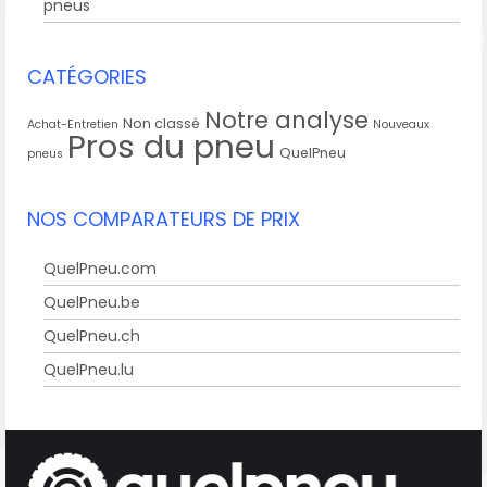
pneus
CATÉGORIES
Notre analyse
Non classé
Achat-Entretien
Nouveaux
Pros du pneu
QuelPneu
pneus
NOS COMPARATEURS DE PRIX
QuelPneu.com
QuelPneu.be
QuelPneu.ch
QuelPneu.lu