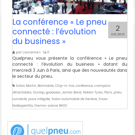
La conférence « Le pneu
2
connecté : l’évolution
JUIL 2015
du business »
par
Lauranne
|
0
Quelpneu vous présente la conférence « Le pneu
connecté : l’évolution du business » datant du
mercredi 3 Juin à Paris, ainsi que des nouveautés dans
le secteur du pneu.
Aston Martin
,
Batmobile
,
Chip-in-tire
,
conférence
,
crampons
rétractables
,
Dunlop
,
goodyear
,
James Bond
,
Nokian Tyres
,
Paris
,
pneu
connecté
,
puce intégrée
,
Salon automobile de Genève
,
Snow-
Hakkapeliitta
,
thermo-solaire BH03