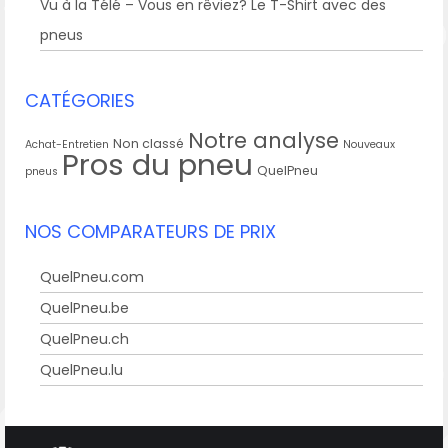
Vu à la Télé – Vous en rêviez? Le T-Shirt avec des
pneus
CATÉGORIES
Notre analyse
Non classé
Achat-Entretien
Nouveaux
Pros du pneu
QuelPneu
pneus
NOS COMPARATEURS DE PRIX
QuelPneu.com
QuelPneu.be
QuelPneu.ch
QuelPneu.lu