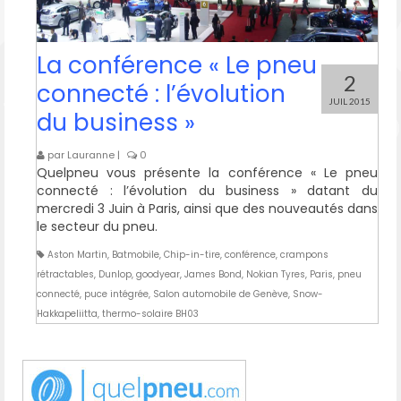
La conférence « Le pneu
2
connecté : l’évolution
JUIL 2015
du business »
par
Lauranne
|
0
Quelpneu vous présente la conférence « Le pneu
connecté : l’évolution du business » datant du
mercredi 3 Juin à Paris, ainsi que des nouveautés dans
le secteur du pneu.
Aston Martin
,
Batmobile
,
Chip-in-tire
,
conférence
,
crampons
rétractables
,
Dunlop
,
goodyear
,
James Bond
,
Nokian Tyres
,
Paris
,
pneu
connecté
,
puce intégrée
,
Salon automobile de Genève
,
Snow-
Hakkapeliitta
,
thermo-solaire BH03